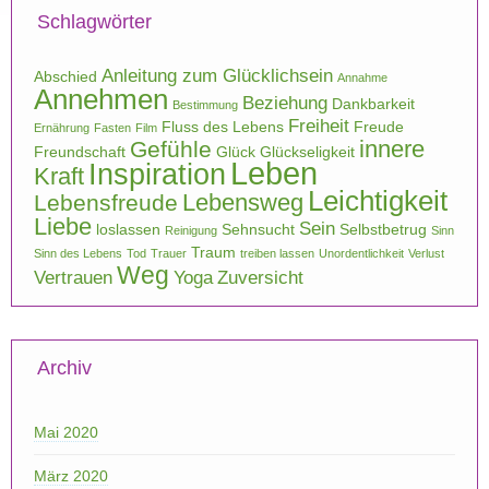
Schlagwörter
Anleitung zum Glücklichsein
Abschied
Annahme
Annehmen
Beziehung
Dankbarkeit
Bestimmung
Freiheit
Fluss des Lebens
Freude
Ernährung
Fasten
Film
innere
Gefühle
Freundschaft
Glück
Glückseligkeit
Leben
Inspiration
Kraft
Leichtigkeit
Lebensweg
Lebensfreude
Liebe
Sein
loslassen
Sehnsucht
Selbstbetrug
Reinigung
Sinn
Traum
Sinn des Lebens
Tod
Trauer
treiben lassen
Unordentlichkeit
Verlust
Weg
Vertrauen
Yoga
Zuversicht
Archiv
Mai 2020
März 2020