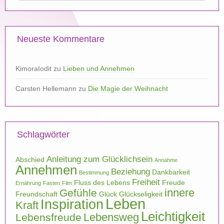
Neueste Kommentare
KimoraIodit
zu
Lieben und Annehmen
Carsten Hellemann
zu
Die Magie der Weihnacht
Schlagwörter
Anleitung zum Glücklichsein
Abschied
Annahme
Annehmen
Beziehung
Dankbarkeit
Bestimmung
Freiheit
Fluss des Lebens
Freude
Ernährung
Fasten
Film
innere
Gefühle
Freundschaft
Glück
Glückseligkeit
Leben
Inspiration
Kraft
Leichtigkeit
Lebensweg
Lebensfreude