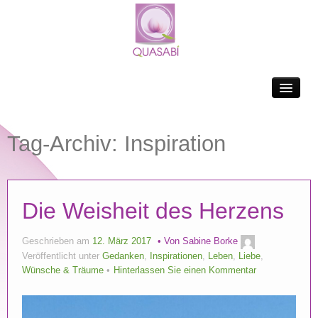
BLOG
ÜBER MICH
Tag-Archiv:
Inspiration
YOGA
LOGIN
Die Weisheit des Herzens
Geschrieben am
12. März 2017
Von
Sabine Borke
Veröffentlicht unter
Gedanken
,
Inspirationen
,
Leben
,
Liebe
,
Wünsche & Träume
Hinterlassen Sie einen Kommentar