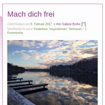
Mach dich frei
Geschrieben am
8. Februar 2017
Von
Sabine Borke
Veröffentlicht unter
Gedanken
,
Inspirationen
,
Vertrauen
1
Kommentar